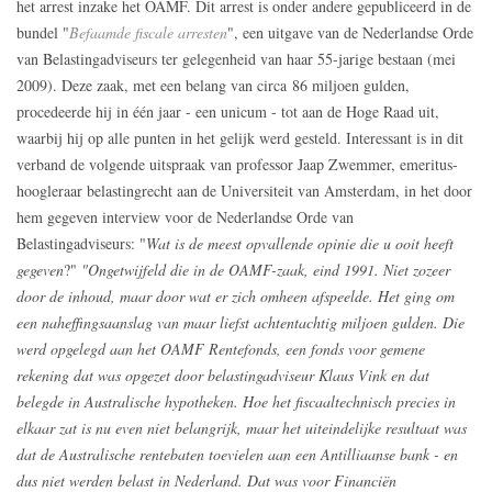
het arrest inzake het OAMF. Dit arrest is onder andere gepubliceerd in de
bundel "
Befaamde fiscale arresten
", een uitgave van de Nederlandse Orde
van Belastingadviseurs ter gelegenheid van haar 55-jarige bestaan (mei
2009). Deze zaak, met een belang van circa 86 miljoen gulden,
procedeerde hij in één jaar - een unicum - tot aan de Hoge Raad uit,
waarbij hij op alle punten in het gelijk werd gesteld. Interessant is in dit
verband de volgende uitspraak van professor Jaap Zwemmer, emeritus-
hoogleraar belastingrecht aan de Universiteit van Amsterdam, in het door
hem gegeven interview voor de Nederlandse Orde van
Belastingadviseurs: "
Wat is de meest opvallende opinie die u ooit heeft
gegeven
?"
"
Ongetwijfeld die in de OAMF-zaak, eind 1991. Niet zozeer
door de inhoud, maar door wat er zich omheen afspeelde. Het ging om
een naheffingsaanslag van maar liefst achtentachtig miljoen gulden. Die
werd opgelegd aan het OAMF Rentefonds, een fonds voor gemene
rekening dat was opgezet door belastingadviseur Klaus Vink en dat
belegde in Australische hypotheken. Hoe het fiscaaltechnisch precies in
elkaar zat is nu even niet belangrijk, maar het uiteindelijke resultaat was
dat de Australische rentebaten toevielen aan een Antilliaanse bank - en
dus niet werden belast in Nederland. Dat was voor Financiën