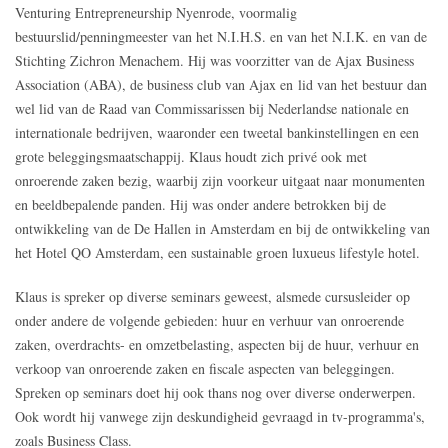
Venturing Entrepreneurship Nyenrode, voormalig
bestuurslid/penningmeester van het N.I.H.S. en van het N.I.K. en van de
Stichting Zichron Menachem. Hij was voorzitter van de Ajax Business
Association (ABA), de business club van Ajax en lid van het bestuur dan
wel lid van de Raad van Commissarissen bij Nederlandse nationale en
internationale bedrijven, waaronder een tweetal bankinstellingen en een
grote beleggingsmaatschappij. Klaus houdt zich privé ook met
onroerende zaken bezig, waarbij zijn voorkeur uitgaat naar monumenten
en beeldbepalende panden. Hij was onder andere betrokken bij de
ontwikkeling van de De Hallen in Amsterdam en bij de ontwikkeling van
het Hotel QO Amsterdam, een sustainable groen luxueus lifestyle hotel.
Klaus is spreker op diverse seminars geweest, alsmede cursusleider op
onder andere de volgende gebieden: huur en verhuur van onroerende
zaken, overdrachts- en omzetbelasting, aspecten bij de huur, verhuur en
verkoop van onroerende zaken en fiscale aspecten van beleggingen.
Spreken op seminars doet hij ook thans nog over diverse onderwerpen.
Ook wordt hij vanwege zijn deskundigheid gevraagd in tv-programma's,
zoals Business Class.