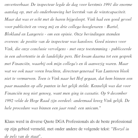
onverteerbaar. De inspecteur legde de dag voor kerstmis 1991 die enorme
aanslag op, met als onderbouwing het leerstuk van de winstcapaciteit.
Maar dat was er echt met de haren bijgesleept. Vink had een goed gevoel
voor publiciteit en vroeg mij en drie collega-hoogleraren - Bartel,
Blokland en Langereis - om een opinie. Onze bevindingen stemden
overeen: de positie van de inspecteur was kansloos. Goed nieuws voor
Vink, die onze conclusie vervolgens - met onze toestemming - publiceerde
in een advertentie in de landelijke pers. Het kwam daarna tot een gesprek
met Financiën, waarbij ook mijn collega's en ik aanwezig waren. Maar
wat we ook naar voren brachten, directeur-generaal Van Lunteren bleek
niet te vermurwen. Toen is Vink naar het Hof gegaan, dat hem binnen een
paar maanden op alle punten in het gelijk stelde. Kennelijk was dat voor
Financiën nog niet genoeg, want men ging in cassatie. Op 9 december
1992 velde de Hoge Raad zijn oordeel: andermaal kreeg Vink gelijk. De
hele procedure was binnen een jaar rond: een unicum.
"
Klaus werd in diverse Quote DGA Professionals als de beste professional
op zijn gebied vermeld, met onder andere de volgende tekst: "
Horzel in
de pels van de staat
".