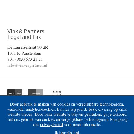
Vink & Partners
Legal and Tax
De Lairessestraat 90-2R
1071 PJ Amsterdam
+31 (0)20 573 21 21
info@vinkenpartners.nl
Door gebruik te maken van cookies en vergelijkbare technologieën,
waaronder analytics-cookies, kunnen wij jou de beste ervaring op onze
website bieden. Door onze website te blijven gebruiken, ga je akkoord
met ons gebruik van cookies en vergelijkbare technologieën. Raadpleeg
ons
privacybeleid
voor meer informatie.
Disclaimer
Algemene voorwaarden
Privacy
Ik begrijp het